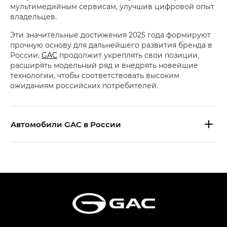
мультимедийным сервисам, улучшив цифровой опыт
владельцев.
Эти значительные достижения 2025 года формируют
прочную основу для дальнейшего развития бренда в
России.
GAC
продолжит укреплять свои позиции,
расширять модельный ряд и внедрять новейшие
технологии, чтобы соответствовать высоким
ожиданиям российских потребителей.
Aвтомобили GAC в России
S9 — Эс 9 (S9) в комплектации
Эс Икс ПРЕМИУМ — SX PREMIUM
S7 — Эс 7 (S7) в комплектациях
Эс Икс ПРЕМИУМ — SX PREMIUM, Эс Тэ — ST
HYPTEC HT — Хайптек Эйч Ти (HYPTEC HT)