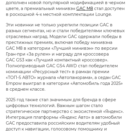
дополнен новой популярной модификацией в черном
цвете, а премиальный минивэн
GAC M8
стал доступен
в роскошной 4-х местной комплектации Lounge.
Эти новинки не только укрепили позиции GAC в
разных сегментах, но и стали победителями ключевых
отраслевых наград. Модели GAC одержали победы в
престижных премиях, включая победу минивэна
GAC M8 в категории «Лучший минивэн» по версии
Гран-при «За рулем» и награду для кроссовера
GAC GS3 как «Лучший компактный кроссовер».
Полноприводный GAC GS4 AWD стал победителем
номинации «Ресурсный тест» в рамках премии
«ТОП-5 АВТО» журнала «Автопанорама», а седан GAC
Empow выиграл в категории «Автомобиль года 2025»
в среднем классе.
2025 год также стал значимым для бренда в сфере
цифровых технологий. Важным шагом стало
стратегическое партнерство с экосистемой «Яндекс».
Интеграция платформы «Яндекс Авто» в автомобили
GAC предоставила российским водителям удобный
доступ к навигации, голосовому помощнику и