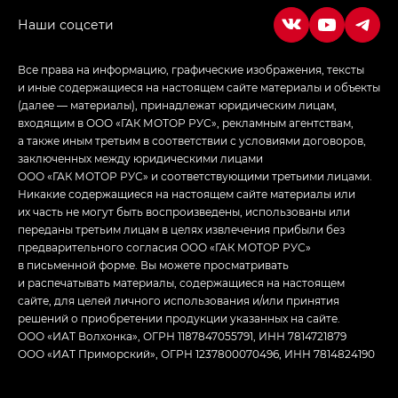
в спортивном стиле — GL
(S-Style)
Все права на информацию, графические изображения, тексты
и иные содержащиеся на настоящем сайте материалы и объекты
(далее — материалы), принадлежат юридическим лицам,
входящим в ООО «ГАК МОТОР РУС», рекламным агентствам,
а также иным третьим в соответствии с условиями договоров,
заключенных между юридическими лицами
ООО «ГАК МОТОР РУС» и соответствующими третьими лицами.
Никакие содержащиеся на настоящем сайте материалы или
их часть не могут быть воспроизведены, использованы или
переданы третьим лицам в целях извлечения прибыли без
предварительного согласия ООО «ГАК МОТОР РУС»
в письменной форме. Вы можете просматривать
и распечатывать материалы, содержащиеся на настоящем
сайте, для целей личного использования и/или принятия
решений о приобретении продукции указанных на сайте.
ООО «ИАТ Волхонка», ОГРН 1187847055791, ИНН 7814721879
ООО «ИАТ Приморский», ОГРН 1237800070496, ИНН 7814824190