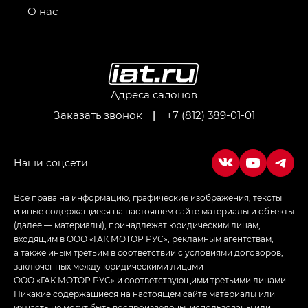
привод — GB AWD, Джи Эль Полный привод —
О нас
GL AWD
M8 — Эм 8 (M8) в комплектациях Джи Эль — GL,
Джи Ти — GT, Джи Икс — GX,
Джи Икс ПРЕМИУМ — GX PREMIUM, ЛАУНЖ —
LOUNGE
Адреса салонов
Заказать звонок
|
+7 (812) 389-01-01
Empow — Эмпау (Empow) в комплектации
Джи Эс — GS, Джи Эль с элементы экстерьера
в спортивном стиле — GL
(S-Style)
Все права на информацию, графические изображения, тексты
и иные содержащиеся на настоящем сайте материалы и объекты
(далее — материалы), принадлежат юридическим лицам,
входящим в ООО «ГАК МОТОР РУС», рекламным агентствам,
а также иным третьим в соответствии с условиями договоров,
заключенных между юридическими лицами
ООО «ГАК МОТОР РУС» и соответствующими третьими лицами.
Никакие содержащиеся на настоящем сайте материалы или
их часть не могут быть воспроизведены, использованы или