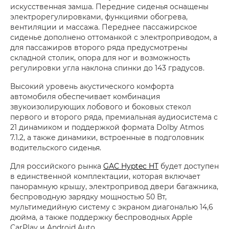
искусственная замша. Передние сиденья оснащены
электрорегулировками, функциями обогрева,
вентиляции и массажа. Переднее пассажирское
сиденье дополнено оттоманкой с электроприводом, а
для пассажиров второго ряда предусмотрены
складной столик, опора для ног и возможность
регулировки угла наклона спинки до 143 градусов.
Высокий уровень акустического комфорта
автомобиля обеспечивает комбинация
звукоизолирующих лобового и боковых стекол
первого и второго ряда, премиальная аудиосистема с
21 динамиком и поддержкой формата Dolby Atmos
7.1.2, а также динамики, встроенные в подголовник
водительского сиденья.
Для российского рынка
GAC Hyptec HT
будет доступен
в единственной комплектации, которая включает
панорамную крышу, электропривод двери багажника,
беспроводную зарядку мощностью 50 Вт,
мультимедийную систему с экраном диагональю 14,6
дюйма, а также поддержку беспроводных Apple
CarPlay и Android Auto.