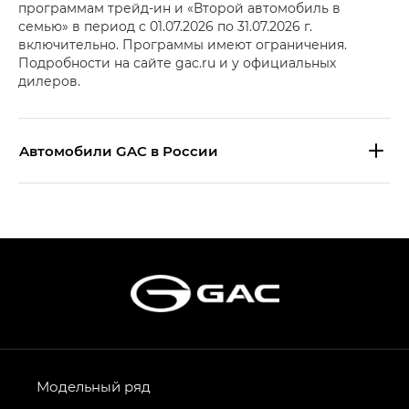
программам трейд-ин и «Второй автомобиль в
семью» в период с 01.07.2026 по 31.07.2026 г.
включительно. Программы имеют ограничения.
Подробности на сайте gac.ru и у официальных
дилеров.
Aвтомобили GAC в России
S9 — Эс 9 (S9) в комплектации
Эс Икс ПРЕМИУМ — SX PREMIUM
S7 — Эс 7 (S7) в комплектациях
Эс Икс ПРЕМИУМ — SX PREMIUM, Эс Тэ — ST
HYPTEC HT — Хайптек Эйч Ти (HYPTEC HT)
в комплектации Экс ПРЕМИУМ — EX PREMIUM
AION V — Айон Ви в комплектациях Экс — EX,
Модельный ряд
Экс ПРЕМИУМ — EX Premium