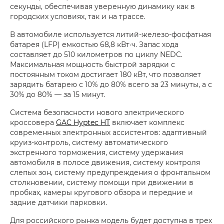
секунды, обеспечивая уверенную динамику как в
городских условиях, так и на трассе.
В автомобиле используется литий-железо-фосфатная
батарея (LFP) емкостью 68,8 кВт·ч. Запас хода
составляет до 510 километров по циклу NEDC.
Максимальная мощность быстрой зарядки с
постоянным током достигает 180 кВт, что позволяет
зарядить батарею с 10% до 80% всего за 23 минуты, а с
30% до 80% — за 15 минут.
Система безопасности нового электрического
кроссовера
GAC Hyptec HT
включает комплекс
современных электронных ассистентов: адаптивный
круиз-контроль, систему автоматического
экстренного торможения, систему удержания
автомобиля в полосе движения, систему контроля
слепых зон, систему предупреждения о фронтальном
столкновении, систему помощи при движении в
пробках, камеры кругового обзора и передние и
задние датчики парковки.
Для российского рынка модель будет доступна в трех