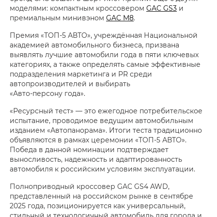
моделями: компактным кроссовером
GAC GS3
и
премиальным минивэном
GAC M8
.
Премия «ТОП-5 АВТО», учреждённая Национальной
академией автомобильного бизнеса, призвана
выявлять лучшие автомобили года в пяти ключевых
категориях, а также определять самые эффективные
подразделения маркетинга и PR среди
автопроизводителей и выбирать
«Авто-персону года»
.
«Ресурсный тест» — это ежегодное потребительское
испытание, проводимое ведущим автомобильным
изданием «Автопанорама». Итоги теста традиционно
объявляются в рамках церемонии «ТОП-5 АВТО».
Победа в данной номинации подтверждает
выносливость, надежность и адаптированность
автомобиля к российским условиям эксплуатации.
Полноприводный кроссовер GAC GS4 AWD,
представленный на российском рынке в сентябре
2025 года, позиционируется как универсальный,
стильный и технологичный автомобиль для города и