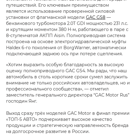
путешествий. Его ключевым преимуществом
является использование проверенной силовой
установки от флагманской модели
GAC GS8
—
бензинового турбомотора 2.0T GDI мощностью 231 л.с.
и крутящим моментом 380 Н·м, работающего в паре с
8-ступенчатой АКПП Aisin. Полноприводная система
построена на основе электрогидравлической муфты
Haldex 6-го поколения от BorgWarner, автоматически
подключающей заднюю ось при потере сцепления.
«Хотим выразить особую благодарность за высокую
оценку полноприводного GAC GS4. Мы рады, что наш
автомобиль в столь короткие сроки сумел заслужить
внимание не только российских автовладельцев, но и
профессионального сообщества», — отметил
заместитель генерального директора “GAC Motor Rus”
господин Янг.
Выход сразу трёх моделей GAC Motor в финал премии
«ТОП-5 АВТО» подчеркивает высокое качество
продукции и стратегическую направленность бренда
на долгосрочное развитие в России.