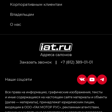
GT, Джи Эль — GL
Корпоративным клиентам
GS4 — Джи Эс 4 (GS4) в комплектациях Джи Би
Владельцам
Передний привод — GB 2WD, Джи Би Полный
привод — GB AWD, Джи Эль Полный привод —
О нас
GL AWD
M8 — Эм 8 (M8) в комплектациях Джи Эль — GL,
Джи Ти — GT, Джи Икс — GX,
Джи Икс ПРЕМИУМ — GX PREMIUM, ЛАУНЖ —
LOUNGE
Адреса салонов
Заказать звонок
|
+7 (812) 389-01-01
Empow — Эмпау (Empow) в комплектации
Джи Эс — GS, Джи Эль с элементы экстерьера
в спортивном стиле — GL
(S-Style)
Все права на информацию, графические изображения, тексты
и иные содержащиеся на настоящем сайте материалы и объекты
(далее — материалы), принадлежат юридическим лицам,
входящим в ООО «ГАК МОТОР РУС», рекламным агентствам,
а также иным третьим в соответствии с условиями договоров,