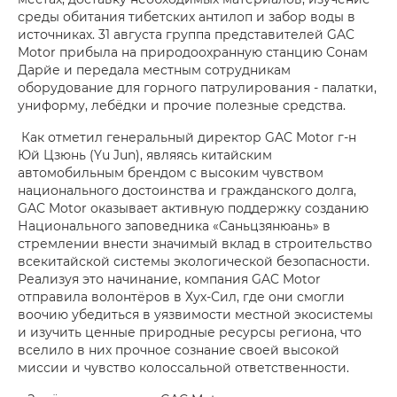
среды обитания тибетских антилоп и забор воды в
источниках. 31 августа группа представителей GAC
Motor прибыла на природоохранную станцию Сонам
Дарйе и передала местным сотрудникам
оборудование для горного патрулирования - палатки,
униформу, лебёдки и прочие полезные средства.
Как отметил генеральный директор GAC Motor г-н
Юй Цзюнь (Yu Jun), являясь китайским
автомобильным брендом с высоким чувством
национального достоинства и гражданского долга,
GAC Motor оказывает активную поддержку созданию
Национального заповедника «Саньцзянюань» в
стремлении внести значимый вклад в строительство
всекитайской системы экологической безопасности.
Реализуя это начинание, компания GAC Motor
отправила волонтёров в Хух-Сил, где они смогли
воочию убедиться в уязвимости местной экосистемы
и изучить ценные природные ресурсы региона, что
вселило в них прочное сознание своей высокой
миссии и чувство колоссальной ответственности.