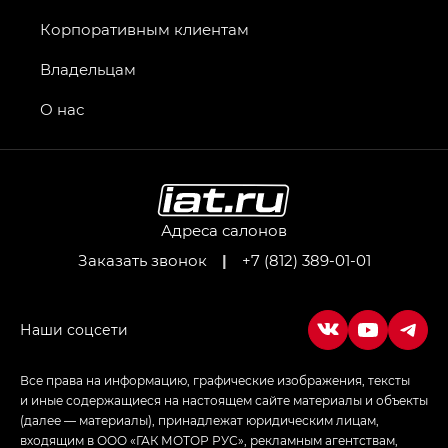
Джи Икс ПРЕМИУМ — GX PREMIUM, Джи Эти —
GT, Джи Эль — GL
Корпоративным клиентам
GS4 — Джи Эс 4 (GS4) в комплектациях Джи Би
Владельцам
Передний привод — GB 2WD, Джи Би Полный
привод — GB AWD, Джи Эль Полный привод —
О нас
GL AWD
M8 — Эм 8 (M8) в комплектациях Джи Эль — GL,
Джи Ти — GT, Джи Икс — GX,
Джи Икс ПРЕМИУМ — GX PREMIUM, ЛАУНЖ —
LOUNGE
Адреса салонов
Заказать звонок
|
+7 (812) 389-01-01
Empow — Эмпау (Empow) в комплектации
Джи Эс — GS, Джи Эль с элементы экстерьера
в спортивном стиле — GL
(S-Style)
Все права на информацию, графические изображения, тексты
и иные содержащиеся на настоящем сайте материалы и объекты
(далее — материалы), принадлежат юридическим лицам,
входящим в ООО «ГАК МОТОР РУС», рекламным агентствам,