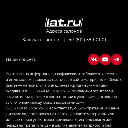
GL AWD
M8 — Эм 8 (M8) в комплектациях Джи Эль — GL,
Джи Ти — GT, Джи Икс — GX,
Джи Икс ПРЕМИУМ — GX PREMIUM, ЛАУНЖ —
LOUNGE
Адреса салонов
Заказать звонок
|
+7 (812) 389-01-01
Empow — Эмпау (Empow) в комплектации
Джи Эс — GS, Джи Эль с элементы экстерьера
в спортивном стиле — GL
(S-Style)
Все права на информацию, графические изображения, тексты
и иные содержащиеся на настоящем сайте материалы и объекты
(далее — материалы), принадлежат юридическим лицам,
входящим в ООО «ГАК МОТОР РУС», рекламным агентствам,
а также иным третьим в соответствии с условиями договоров,
заключенных между юридическими лицами
ООО «ГАК МОТОР РУС» и соответствующими третьими лицами.
Никакие содержащиеся на настоящем сайте материалы или
их часть не могут быть воспроизведены, использованы или
переданы третьим лицам в целях извлечения прибыли без