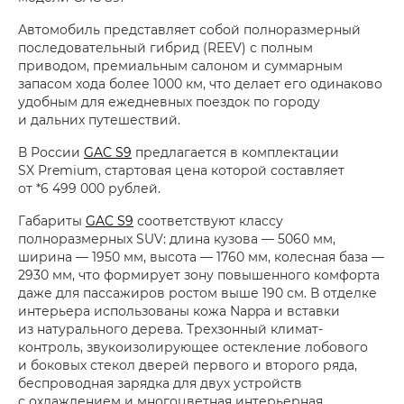
Автомобиль представляет собой полноразмерный
последовательный гибрид (REEV) с полным
приводом, премиальным салоном и суммарным
запасом хода более 1000 км, что делает его одинаково
удобным для ежедневных поездок по городу
и дальних путешествий.
В России
GAC S9
предлагается в комплектации
SX Premium, стартовая цена которой составляет
от *6 499 000 рублей.
Габариты
GAC S9
соответствуют классу
полноразмерных SUV: длина кузова — 5060 мм,
ширина — 1950 мм, высота — 1760 мм, колесная база —
2930 мм, что формирует зону повышенного комфорта
даже для пассажиров ростом выше 190 см. В отделке
интерьера использованы кожа Nappa и вставки
из натурального дерева. Трехзонный климат-
контроль, звукоизолирующее остекление лобового
и боковых стекол дверей первого и второго ряда,
беспроводная зарядка для двух устройств
с охлаждением и многоцветная интерьерная