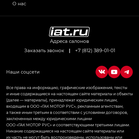
привод — GB AWD, Джи Эль Полный привод —
О нас
GL AWD
M8 — Эм 8 (M8) в комплектациях Джи Эль — GL,
Джи Ти — GT, Джи Икс — GX,
Джи Икс ПРЕМИУМ — GX PREMIUM, ЛАУНЖ —
LOUNGE
Адреса салонов
Заказать звонок
|
+7 (812) 389-01-01
Empow — Эмпау (Empow) в комплектации
Джи Эс — GS, Джи Эль с элементы экстерьера
в спортивном стиле — GL
(S-Style)
Все права на информацию, графические изображения, тексты
и иные содержащиеся на настоящем сайте материалы и объекты
(далее — материалы), принадлежат юридическим лицам,
входящим в ООО «ГАК МОТОР РУС», рекламным агентствам,
а также иным третьим в соответствии с условиями договоров,
заключенных между юридическими лицами
ООО «ГАК МОТОР РУС» и соответствующими третьими лицами.
Никакие содержащиеся на настоящем сайте материалы или
их часть не могут быть воспроизведены, использованы или