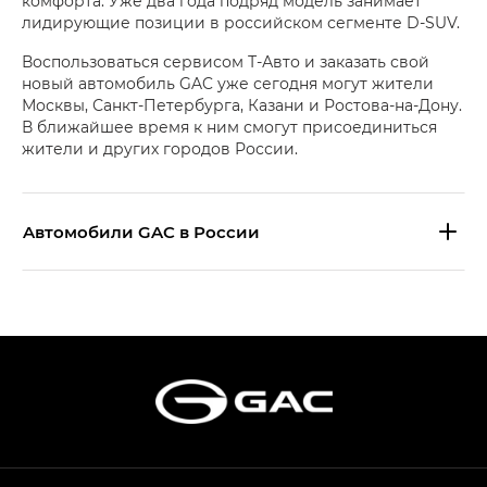
комфорта. Уже два года подряд модель занимает
лидирующие позиции в российском сегменте D-SUV.
Воспользоваться сервисом Т-Авто и заказать свой
новый автомобиль GAC уже сегодня могут жители
Москвы, Санкт-Петербурга, Казани и Ростова-на-Дону.
В ближайшее время к ним смогут присоединиться
жители и других городов России.
Aвтомобили GAC в России
S9 — Эс 9 (S9) в комплектации
Эс Икс ПРЕМИУМ — SX PREMIUM
S7 — Эс 7 (S7) в комплектациях
Эс Икс ПРЕМИУМ — SX PREMIUM, Эс Тэ — ST
HYPTEC HT — Хайптек Эйч Ти (HYPTEC HT)
в комплектации Экс ПРЕМИУМ — EX PREMIUM