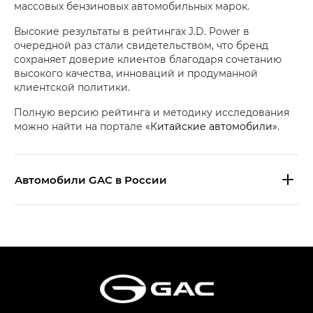
массовых бензиновых автомобильных марок.
Высокие результаты в рейтингах J.D. Power в
очередной раз стали свидетельством, что бренд
сохраняет доверие клиентов благодаря сочетанию
высокого качества, инноваций и продуманной
клиентской политики.
Полную версию рейтинга и методику исследования
можно найти на портале
«Китайские автомобили»
.
Aвтомобили GAC в России
S9 — Эс 9 (S9) в комплектации
Эс Икс ПРЕМИУМ — SX PREMIUM
S7 — Эс 7 (S7) в комплектациях
Эс Икс ПРЕМИУМ — SX PREMIUM, Эс Тэ — ST