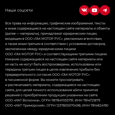
в спортивном стиле — GL
(S-Style)
Все права на информацию, графические изображения, тексты
и иные содержащиеся на настоящем сайте материалы и объекты
(далее — материалы), принадлежат юридическим лицам,
входящим в ООО «ГАК МОТОР РУС», рекламным агентствам,
а также иным третьим в соответствии с условиями договоров,
заключенных между юридическими лицами
ООО «ГАК МОТОР РУС» и соответствующими третьими лицами.
Никакие содержащиеся на настоящем сайте материалы или
их часть не могут быть воспроизведены, использованы или
переданы третьим лицам в целях извлечения прибыли без
предварительного согласия ООО «ГАК МОТОР РУС»
в письменной форме. Вы можете просматривать
и распечатывать материалы, содержащиеся на настоящем
сайте, для целей личного использования и/или принятия
решений о приобретении продукции указанных на сайте.
ООО «ИАТ Волхонка», ОГРН 1187847055791, ИНН 7814721879
ООО «ИАТ Приморский», ОГРН 1237800070496, ИНН 7814824190