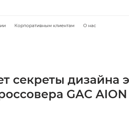
чии
Корпоративным клиентам
О нас
т секреты дизайна 
россовера GAC AION