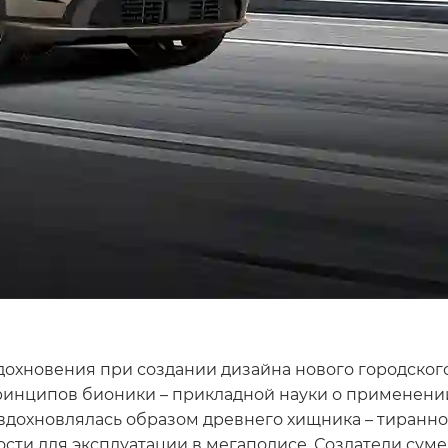
вдохновения при создании дизайна нового городског
ринципов бионики – прикладной науки о применении
вдохновлялась образом древнего хищника – тиранно
сти для эксплуатации в мегаполисе. Создатели су