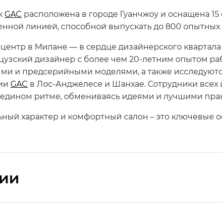
к
GAC
расположена в городе Гуанчжоу и оснащена 1
нной линией, способной выпускать до 800 опытных 
центр в Милане — в сердце дизайнерского квартала
узский дизайнер с более чем 20-летним опытом ра
ыми и предсерийными моделями, а также исследуют
дии
GAC
в Лос-Анджелесе и Шанхае. Сотрудники всех 
в едином ритме, обмениваясь идеями и лучшими пра
ьный характер и комфортный салон – это ключевые 
сии