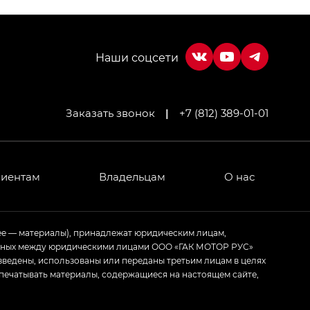
Заказать звонок
|
+7 (812) 389-01-01
МИУМ — GX PREMIUM, Джи Эти — GT, Джи Эль —
 привод — GB AWD, Джи Эль Полный привод —
лиентам
Владельцам
О нас
ИУМ — GX PREMIUM, ЛАУНЖ — LOUNGE
ее — материалы), принадлежат юридическим лицам,
ченных между юридическими лицами ООО «ГАК МОТОР РУС»
ртивном стиле — GL
(S-Style)
зведены, использованы или переданы третьим лицам в целях
печатывать материалы, содержащиеся на настоящем сайте,