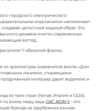
вого городского электрического
с выразительными очертаниями напоминают
 создавая целостный хищный образ. Это
ивычного дизайна многих современных
овывающий взгляд.
 рисунком Y-образной формы,
е из архитектуры знаменитой виллы «Дом
ся плавными линиями, стирающими
о продуманный интерьер дарит водителю и
да из трех стран (Китай, Италия и США).
 по всему миру, ведь
GAC AION V
– это
зиций бренда на зарубежных рынках.