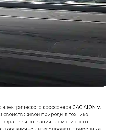
о электрического кроссовера
GAC AION V
.
 свойств живой природы в технике.
завра – для создания гармоничного
мели органично интегрировать природные