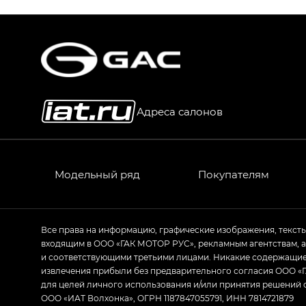
S9 — Эс 9 (S9) в комплектации Эс Икс 
S7 — Эс 7 (S7) в комплектациях Эс Икс П
HYPTEC HT — Хайптек Эйч Ти (HYPTEC H
AION V — Айон Ви в комплектациях Экс 
Адреса салонов
GS8 — Джи Эс 8 (GS8) в комплектациях 
GL
GS4 — Джи Эс 4 (GS4) в комплектациях
Модельный ряд
Покупателям
GL AWD
M8 — Эм 8 (M8) в комплектациях Джи Эл
Все права на информацию, графические изображения, текст
входящим в ООО «ГАК МОТОР РУС», рекламным агентствам, 
Empow — Эмпау (Empow) в комплектации 
и соответствующими третьими лицами. Никакие содержащиес
извлечения прибыли без предварительного согласия ООО «Г
для целей личного использования и/или принятия решений 
ООО «ИАТ Волхонка», ОГРН 1187847055791, ИНН 7814721879