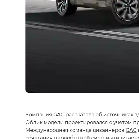
Компания
GAC
рассказала об источниках 
Облик модели проектировался с учетом п
Международная команда дизайнеров
GAC
сочетания первобытной силы и утилитарно