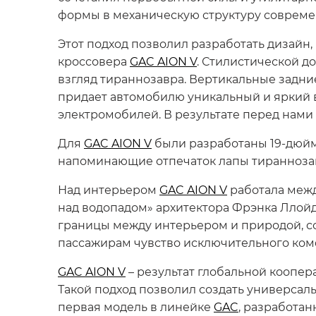
формы в механическую структуру совреме
Этот подход позволил разработать дизайн
кроссовера
GAC AION V
. Стилистической 
взгляд тираннозавра. Вертикальные задни
придает автомобилю уникальный и яркий 
электромобилей. В результате перед нами
Для
GAC AION V
были разработаны 19-дюйм
напоминающие отпечаток лапы тиранноза
Над интерьером
GAC AION V
работала межд
над водопадом» архитектора Фрэнка Ллой
границы между интерьером и природой, с
пассажирам чувство исключительного ком
GAC AION V
– результат глобальной коопера
Такой подход позволил создать универсал
первая модель в линейке
GAC
, разработа