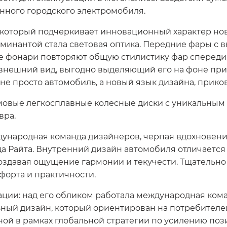
нного городского электромобиля.
, который подчеркивает инновационный характер но
доминантой стала световая оптика. Передние фары 
е фонари повторяют общую стилистику фар спереди,
внешний вид, выгодно выделяющий его на фоне пр
 не просто автомобиль, а новый язык дизайна, прик
овые легкосплавные колесные диски с уникальным
вра.
ународная команда дизайнеров, черпая вдохновени
да Райта. Внутренний дизайн автомобиля отличает
оздавая ощущение гармонии и текучести. Тщательн
форта и практичности.
ции: над его обликом работала международная коман
ьный дизайн, который ориентирован на потребителей
нной в рамках глобальной стратегии по усилению по