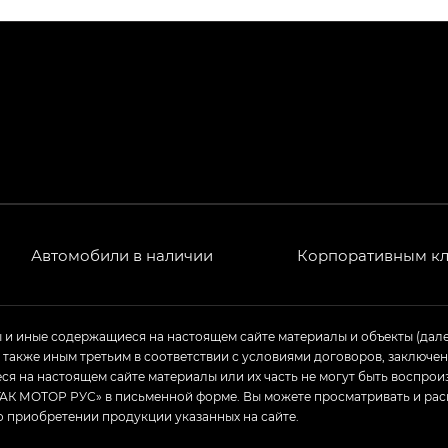
ПРЕМИУМ — SX PREMIUM
РЕМИУМ — SX PREMIUM, Эс Тэ — ST
T) в комплектации Экс ПРЕМИУМ — EX PREMIUM
— EX, Экс ПРЕМИУМ — EX Premium
Джи Эс 8 ТРЭВЕЛЛЕР — GS8 TRAVELLER, Джи Икс ПРЕ
 Джи Би Передний привод — GB 2WD, Джи Би Полный
Автомобили в наличии
Корпоративным к
ь — GL, Джи Ти — GT, Джи Икс — GX, Джи Икс ПРЕМ
ы и иные содержащиеся на настоящем сайте материалы и объекты (дал
а также иным третьим в соответствии с условиями договоров, заклю
Джи Эс — GS, Джи Эль с элементы экстерьера в спо
я на настоящем сайте материалы или их часть не могут быть воспрои
АК МОТОР РУС» в письменной форме. Вы можете просматривать и рас
о приобретении продукции указанных на сайте.