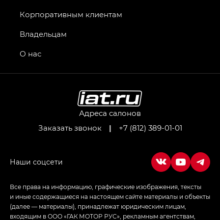
Джи Икс ПРЕМИУМ — GX PREMIUM, Джи Эти —
GT, Джи Эль — GL
Корпоративным клиентам
GS4 — Джи Эс 4 (GS4) в комплектациях Джи Би
Владельцам
Передний привод — GB 2WD, Джи Би Полный
привод — GB AWD, Джи Эль Полный привод —
О нас
GL AWD
M8 — Эм 8 (M8) в комплектациях Джи Эль — GL,
Джи Ти — GT, Джи Икс — GX,
Джи Икс ПРЕМИУМ — GX PREMIUM, ЛАУНЖ —
LOUNGE
Адреса салонов
Заказать звонок
|
+7 (812) 389-01-01
Empow — Эмпау (Empow) в комплектации
Джи Эс — GS, Джи Эль с элементы экстерьера
в спортивном стиле — GL
(S-Style)
Все права на информацию, графические изображения, тексты
и иные содержащиеся на настоящем сайте материалы и объекты
(далее — материалы), принадлежат юридическим лицам,
входящим в ООО «ГАК МОТОР РУС», рекламным агентствам,