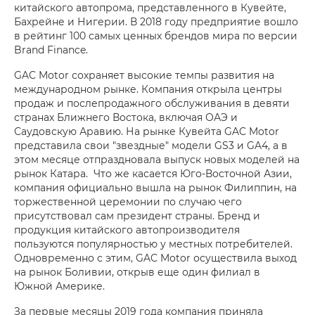
китайского автопрома, представленного в Кувейте,
Бахрейне и Нигерии. В 2018 году предприятие вошло
в рейтинг 100 самых ценных брендов мира по версии
Brand Finance.
GAC Motor сохраняет высокие темпы развития на
международном рынке. Компания открыла центры
продаж и послепродажного обслуживания в девяти
странах Ближнего Востока, включая ОАЭ и
Саудовскую Аравию. На рынке Кувейта GAC Motor
представила свои "звездные" модели GS3 и GA4, а в
этом месяце отпраздновала выпуск новых моделей на
рынок Катара. Что же касается Юго-Восточной Азии,
компания официально вышла на рынок Филиппин, на
торжественной церемонии по случаю чего
присутствовал сам президент страны. Бренд и
продукция китайского автопроизводителя
пользуются популярностью у местных потребителей.
Одновременно с этим, GAC Motor осуществила выход
на рынок Боливии, открыв еще один филиал в
Южной Америке.
За первые месяцы 2019 года компания приняла