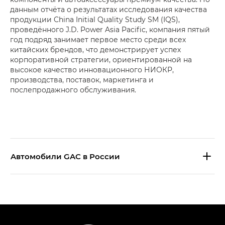
данным отчёта о результатах исследования качества
продукции China Initial Quality Study SM (IQS),
проведённого J.D. Power Asia Pacific, компания пятый
год подряд занимает первое место среди всех
китайских брендов, что демонстрирует успех
корпоративной стратегии, ориентированной на
высокое качество инновационного НИОКР,
производства, поставок, маркетинга и
послепродажного обслуживания.
Aвтомобили GAC в России
S9 — Эс 9 (S9) в комплектации
Эс Икс ПРЕМИУМ — SX PREMIUM
S7 — Эс 7 (S7) в комплектациях