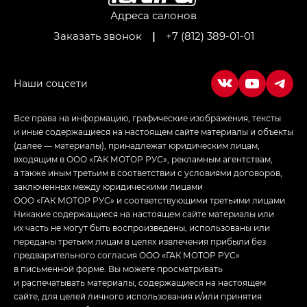
LOUNGE
Адреса салонов
Заказать звонок
|
+7 (812) 389-01-01
Empow — Эмпау (Empow) в комплектации
Джи Эс — GS, Джи Эль с элементы экстерьера
в спортивном стиле — GL
(S-Style)
Все права на информацию, графические изображения, тексты
и иные содержащиеся на настоящем сайте материалы и объекты
(далее — материалы), принадлежат юридическим лицам,
входящим в ООО «ГАК МОТОР РУС», рекламным агентствам,
а также иным третьим в соответствии с условиями договоров,
заключенных между юридическими лицами
ООО «ГАК МОТОР РУС» и соответствующими третьими лицами.
Никакие содержащиеся на настоящем сайте материалы или
их часть не могут быть воспроизведены, использованы или
переданы третьим лицам в целях извлечения прибыли без
предварительного согласия ООО «ГАК МОТОР РУС»
в письменной форме. Вы можете просматривать
и распечатывать материалы, содержащиеся на настоящем
сайте, для целей личного использования и/или принятия