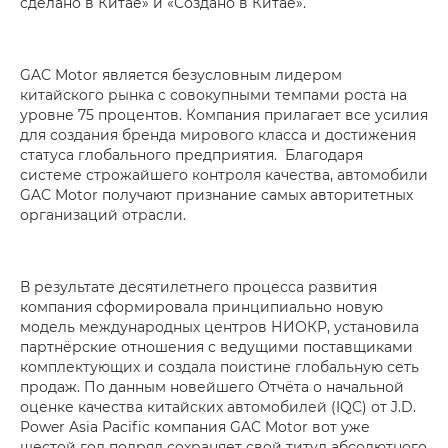
сделано в Китае» и «Создано в Китае».
GAC Motor является безусловным лидером
китайского рынка с совокупными темпами роста на
уровне 75 процентов. Компания прилагает все усилия
для создания бренда мирового класса и достижения
статуса глобального предприятия. Благодаря
системе строжайшего контроля качества, автомобили
GAC Motor получают признание самых авторитетных
организаций отрасли.
В результате десятилетнего процесса развития
компания сформировала принципиально новую
модель международных центров НИОКР, установила
партнёрские отношения с ведущими поставщиками
комплектующих и создала поистине глобальную сеть
продаж. По данным новейшего Отчёта о начальной
оценке качества китайских автомобилей (IQC) от J.D.
Power Asia Pacific компания GAC Motor вот уже
шестой год подряд сохраняет свой титул абсолютного