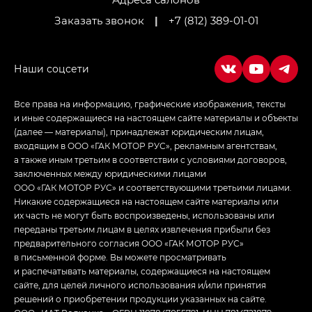
Заказать звонок
|
+7 (812) 389-01-01
Empow — Эмпау (Empow) в комплектации
Джи Эс — GS, Джи Эль с элементы экстерьера
в спортивном стиле — GL
(S-Style)
Все права на информацию, графические изображения, тексты
и иные содержащиеся на настоящем сайте материалы и объекты
(далее — материалы), принадлежат юридическим лицам,
входящим в ООО «ГАК МОТОР РУС», рекламным агентствам,
а также иным третьим в соответствии с условиями договоров,
заключенных между юридическими лицами
ООО «ГАК МОТОР РУС» и соответствующими третьими лицами.
Никакие содержащиеся на настоящем сайте материалы или
их часть не могут быть воспроизведены, использованы или
переданы третьим лицам в целях извлечения прибыли без
предварительного согласия ООО «ГАК МОТОР РУС»
в письменной форме. Вы можете просматривать
и распечатывать материалы, содержащиеся на настоящем
сайте, для целей личного использования и/или принятия
решений о приобретении продукции указанных на сайте.