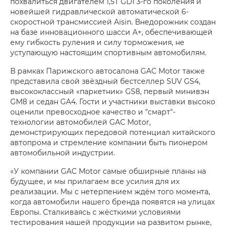
похвалиться двигателем 1,5Т GDI 3-го поколения и
новейшей гидравлической автоматической 6-
скоростной трансмиссией Aisin. Внедорожник создан
на базе инновационного шасси А+, обеспечивающей
ему гибкость руления и силу торможения, не
уступающую настоящим спортивным автомобилям.
В рамках Парижского автосалона GAC Motor также
представила свой звёздный бестселлер SUV GS4,
высококлассный «паркетник» GS8, первый минивэн
GM8 и седан GA4. Гости и участники выставки высоко
оценили превосходное качество и "смарт"-
технологии автомобилей GAC Motor,
демонстрирующих передовой потенциал китайского
автопрома и стремление компании быть пионером
автомобильной индустрии.
«У компании GAC Motor самые обширные планы на
будущее, и мы прилагаем все усилия для их
реализации. Мы с нетерпением ждём того момента,
когда автомобили нашего бренда появятся на улицах
Европы. Сталкиваясь с жёсткими условиями
тестирования нашей продукции на развитом рынке,