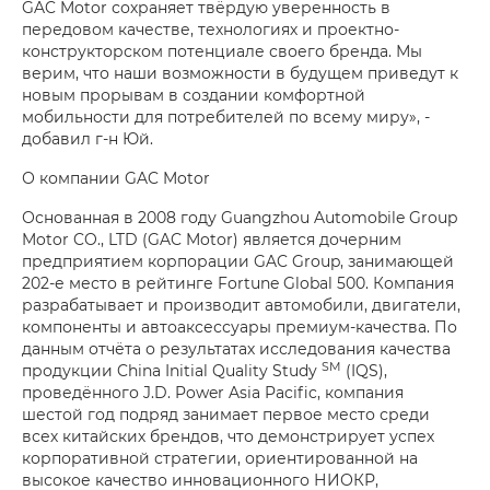
GAC Motor сохраняет твёрдую уверенность в
передовом качестве, технологиях и проектно-
конструкторском потенциале своего бренда. Мы
верим, что наши возможности в будущем приведут к
новым прорывам в создании комфортной
мобильности для потребителей по всему миру», -
добавил г-н Юй.
О компании GAC Motor
Основанная в 2008 году Guangzhou Automobile Group
Motor CO., LTD (GAC Motor) является дочерним
предприятием корпорации GAC Group, занимающей
202-е место в рейтинге Fortune Global 500. Компания
разрабатывает и производит автомобили, двигатели,
компоненты и автоаксессуары премиум-качества. По
данным отчёта о результатах исследования качества
SM
продукции China Initial Quality Study
(IQS),
проведённого J.D. Power Asia Pacific, компания
шестой год подряд занимает первое место среди
всех китайских брендов, что демонстрирует успех
корпоративной стратегии, ориентированной на
высокое качество инновационного НИОКР,