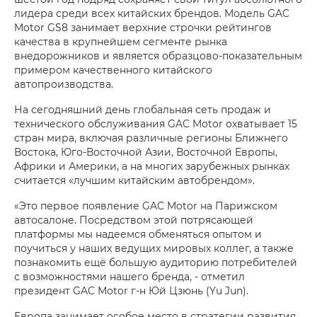
лидера среди всех китайских брендов. Модель GAC
Motor GS8 занимает верхние строчки рейтингов
качества в крупнейшем сегменте рынка
внедорожников и является образцово-показательным
примером качественного китайского
автопроизводства.
На сегодняшний день глобальная сеть продаж и
технического обслуживания GAC Motor охватывает 15
стран мира, включая различные регионы Ближнего
Востока, Юго-Восточной Азии, Восточной Европы,
Африки и Америки, а на многих зарубежных рынках
считается «лучшим китайским автобрендом».
«Это первое появление GAC Motor на Парижском
автосалоне. Посредством этой потрясающей
платформы мы надеемся обменяться опытом и
поучиться у наших ведущих мировых коллег, а также
познакомить ещё большую аудиторию потребителей
с возможностями нашего бренда, - отметил
президент GAC Motor г-н Юй Цзюнь (Yu Jun).
Европа занимает особое место в стратегии развития