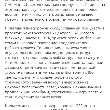
GAC Motor. И сегодня мы рады вернуться в Париж - на
этот раз под лозунгом «новые перспективы, новое
восприятие», - и положить официальное начало
новому направлению в освоении мирового рынка».
Новейший внедорожник GS5, созданный при участии
проектно-конструкторских центров GAC Motor в
Гуанчжоу, Шанхае и США, ориентирован на большие
семьи и молодое поколение представителей
рабочего класса. Солидная модель всем своим
внушительным внешним видом демонстрирует
готовность преодолевать любые трудности на пути.
Автомобиль оснащён линзовидными светодиодными
фарами с тремя «алмазными» гранями на каждой
стороне и массивными задними фонарями с 190
светодиодами, что создаёт эффект яркого,
трёхмерного свечения вокруг внедорожника.
Боковые поверхности авто украшены динамичными
продольными изгибами, отражающими игру света и
тени, визуально удлиняя кузов.
Кроме стильного экстерьера новинка GS5 может