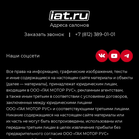
M8 — Эм 8 (M8) в комплектациях Джи Эль — GL,
Джи Ти — GT, Джи Икс — GX,
Джи Икс ПРЕМИУМ — GX PREMIUM, ЛАУНЖ —
LOUNGE
Адреса салонов
Заказать звонок
|
+7 (812) 389-01-01
Empow — Эмпау (Empow) в комплектации
Джи Эс — GS, Джи Эль с элементы экстерьера
в спортивном стиле — GL
(S-Style)
Все права на информацию, графические изображения, тексты
и иные содержащиеся на настоящем сайте материалы и объекты
(далее — материалы), принадлежат юридическим лицам,
входящим в ООО «ГАК МОТОР РУС», рекламным агентствам,
а также иным третьим в соответствии с условиями договоров,
заключенных между юридическими лицами
ООО «ГАК МОТОР РУС» и соответствующими третьими лицами.
Никакие содержащиеся на настоящем сайте материалы или
их часть не могут быть воспроизведены, использованы или
переданы третьим лицам в целях извлечения прибыли без
предварительного согласия ООО «ГАК МОТОР РУС»