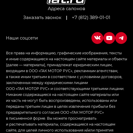
Джи Икс ПРЕМИУМ — GX PREMIUM, ЛАУНЖ —
LOUNGE
Адреса салонов
Заказать звонок
|
+7 (812) 389-01-01
Empow — Эмпау (Empow) в комплектации
Джи Эс — GS, Джи Эль с элементы экстерьера
в спортивном стиле — GL
(S-Style)
Все права на информацию, графические изображения, тексты
и иные содержащиеся на настоящем сайте материалы и объекты
(далее — материалы), принадлежат юридическим лицам,
входящим в ООО «ГАК МОТОР РУС», рекламным агентствам,
а также иным третьим в соответствии с условиями договоров,
заключенных между юридическими лицами
ООО «ГАК МОТОР РУС» и соответствующими третьими лицами.
Никакие содержащиеся на настоящем сайте материалы или
их часть не могут быть воспроизведены, использованы или
переданы третьим лицам в целях извлечения прибыли без
предварительного согласия ООО «ГАК МОТОР РУС»
в письменной форме. Вы можете просматривать
и распечатывать материалы, содержащиеся на настоящем
сайте, для целей личного использования и/или принятия