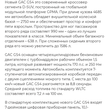
Новый GAC GS4 это современный кроссовер
сегмента D-SUV, построенный на глобальной
модульной платформе GPMA. При длине кузова 4685
мм автомобиль обладает внушительной колесной
базой — 2750 мм и обеспечивает простор и комфорт
пяти взрослым. Пространство для ног пассажиров
второго ряда составляет 990 мм – один из лучших
показателей в классе. Минимальный объем багажного
отделения – 638 л. При сложенных сиденьях второго
ряда его можно увеличить до 1586 л.
GAC GS4 оснащен четырехцилиндровым бензиновым
двигателем с турбонаддувом рабочим объемом 1,5
литра, который развивает мощность 170 л.с. и 250 Нм
крутящего момента. Автомобиль комплектуется 7-
ступенчатой автоматизированной коробкой передач
с двумя сцеплениями мокрого типа. С места до 100
км/ч новый GAC GS4 разгоняется за 8,8 секунды.
Средний расход топлива по стандарту WLTC
составляет всего 7,2 л на 100 км.
В стандартную комплектацию нового GAC GS4 входят
7-дюймовая цифровая приборная панель, 10,1-