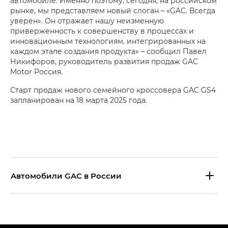
автомобиле. Именно поэтому, сегодня, на российском
рынке, мы представляем новый слоган – «GAC. Всегда
уверен». Он отражает нашу неизменную
приверженность к совершенству в процессах и
инновационным технологиям, интегрированных на
каждом этапе создания продукта» – сообщил Павел
Никифоров, руководитель развития продаж GAC
Motor Россия.
Старт продаж нового семейного кроссовера GAC GS4
запланирован на 18 марта 2025 года.
Aвтомобили GAC в России
S9 — Эс 9 (S9) в комплектации
Эс Икс ПРЕМИУМ — SX PREMIUM