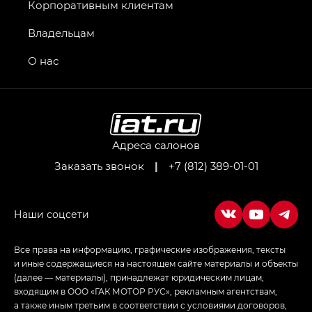
GT, Джи Эль — GL
Корпоративным клиентам
GS4 — Джи Эс 4 (GS4) в комплектациях Джи Би
Владельцам
Передний привод — GB 2WD, Джи Би Полный
привод — GB AWD, Джи Эль Полный привод —
О нас
GL AWD
M8 — Эм 8 (M8) в комплектациях Джи Эль — GL,
Джи Ти — GT, Джи Икс — GX,
Джи Икс ПРЕМИУМ — GX PREMIUM, ЛАУНЖ —
LOUNGE
Адреса салонов
Заказать звонок
|
+7 (812) 389-01-01
Empow — Эмпау (Empow) в комплектации
Джи Эс — GS, Джи Эль с элементы экстерьера
в спортивном стиле — GL
(S-Style)
Все права на информацию, графические изображения, тексты
и иные содержащиеся на настоящем сайте материалы и объекты
(далее — материалы), принадлежат юридическим лицам,
входящим в ООО «ГАК МОТОР РУС», рекламным агентствам,
а также иным третьим в соответствии с условиями договоров,