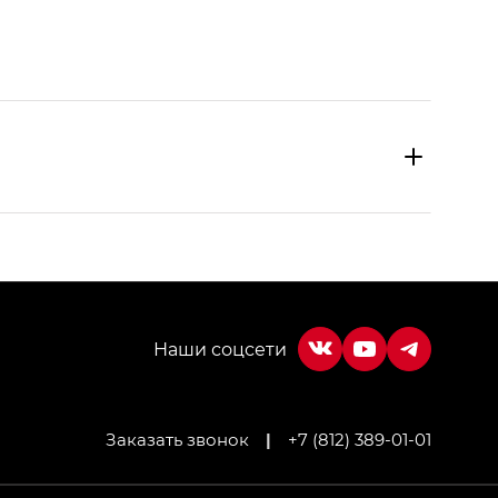
Заказать звонок
|
+7 (812) 389-01-01
МИУМ — GX PREMIUM, Джи Эти — GT, Джи Эль —