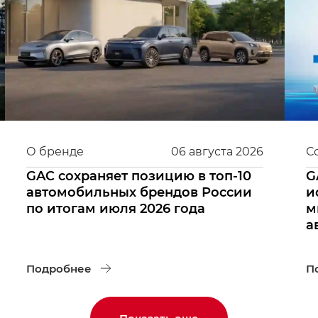
О бренде
06
августа
2026
С
GAC сохраняет позицию в топ-10
G
автомобильных брендов России
и
по итогам июля 2026 года
м
а
Подробнее
П