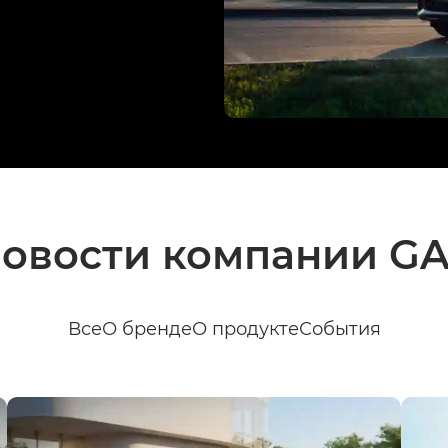
овости компании G
Все
О бренде
О продукте
События