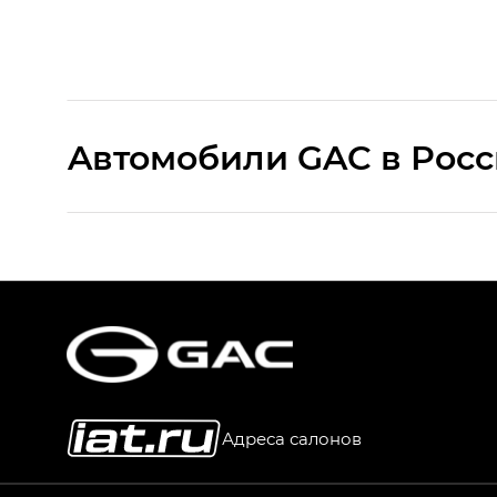
Aвтомобили GAC в Рос
S9 — Эс 9 (S9) в комплектации Эс Икс 
S7 — Эс 7 (S7) в комплектациях Эс Икс П
HYPTEC HT — Хайптек Эйч Ти (HYPTEC H
AION V — Айон Ви в комплектациях Экс 
Адреса салонов
GS8 — Джи Эс 8 (GS8) в комплектациях 
GL