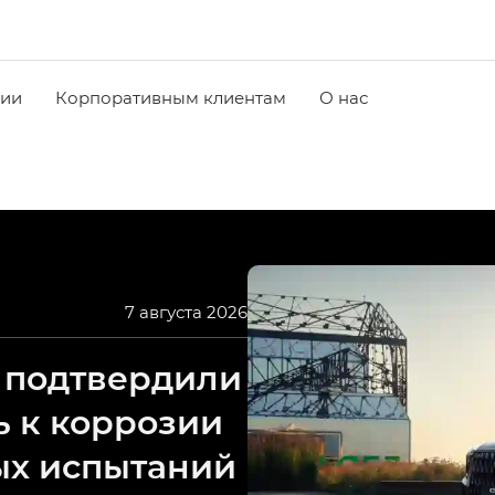
чии
Корпоративным клиентам
О нас
7 августа 2026
 подтвердили
ь к коррозии
ых испытаний